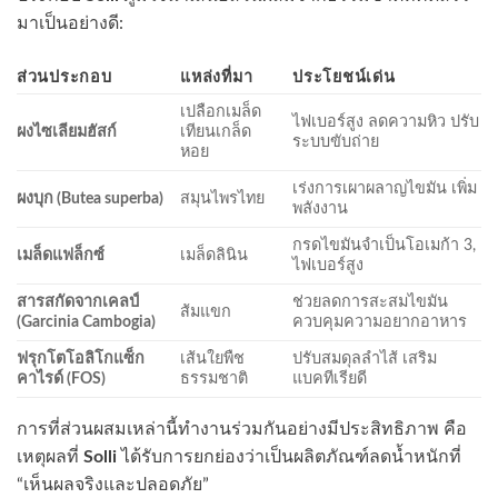
มาเป็นอย่างดี:
ส่วนประกอบ
แหล่งที่มา
ประโยชน์เด่น
เปลือกเมล็ด
ไฟเบอร์สูง ลดความหิว ปรับ
ผงไซเลียมฮัสก์
เทียนเกล็ด
ระบบขับถ่าย
หอย
เร่งการเผาผลาญไขมัน เพิ่ม
ผงบุก (Butea superba)
สมุนไพรไทย
พลังงาน
กรดไขมันจำเป็นโอเมก้า 3,
เมล็ดแฟล็กซ์
เมล็ดลินิน
ไฟเบอร์สูง
สารสกัดจากเคลป์
ช่วยลดการสะสมไขมัน
ส้มแขก
(Garcinia Cambogia)
ควบคุมความอยากอาหาร
ฟรุกโตโอลิโกแซ็ก
เส้นใยพืช
ปรับสมดุลลำไส้ เสริม
คาไรด์ (FOS)
ธรรมชาติ
แบคทีเรียดี
การที่ส่วนผสมเหล่านี้ทำงานร่วมกันอย่างมีประสิทธิภาพ คือ
เหตุผลที่
Solli
ได้รับการยกย่องว่าเป็นผลิตภัณฑ์ลดน้ำหนักที่
“เห็นผลจริงและปลอดภัย”