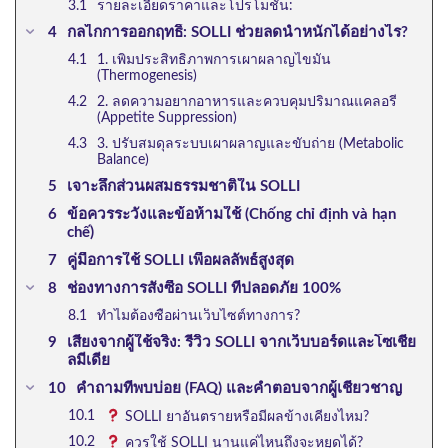
รายละเอียดราคาและโปรโมชั่น:
กลไกการออกฤทธิ์: SOLLI ช่วยลดน้ำหนักได้อย่างไร?
1. เพิ่มประสิทธิภาพการเผาผลาญไขมัน
(Thermogenesis)
2. ลดความอยากอาหารและควบคุมปริมาณแคลอรี
(Appetite Suppression)
3. ปรับสมดุลระบบเผาผลาญและขับถ่าย (Metabolic
Balance)
เจาะลึกส่วนผสมธรรมชาติใน SOLLI
ข้อควรระวังและข้อห้ามใช้ (Chống chỉ định và hạn
chế)
คู่มือการใช้ SOLLI เพื่อผลลัพธ์สูงสุด
ช่องทางการสั่งซื้อ SOLLI ที่ปลอดภัย 100%
ทำไมต้องซื้อผ่านเว็บไซต์ทางการ?
เสียงจากผู้ใช้จริง: รีวิว SOLLI จากเว็บบอร์ดและโซเชีย
ลมีเดีย
คำถามที่พบบ่อย (FAQ) และคำตอบจากผู้เชี่ยวชาญ
SOLLI ยาอันตรายหรือมีผลข้างเคียงไหม?
ควรใช้ SOLLI นานแค่ไหนถึงจะหยุดได้?