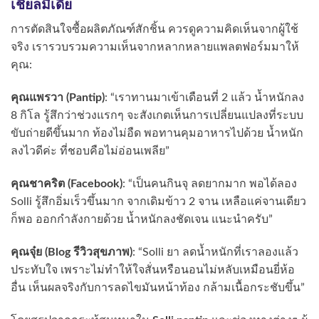
เชียลมีเดีย
การตัดสินใจซื้อผลิตภัณฑ์สักชิ้น ควรดูความคิดเห็นจากผู้ใช้
จริง เรารวบรวมความเห็นจากหลากหลายแพลตฟอร์มมาให้
คุณ:
คุณแพรวา (Pantip)
: “เราทานมาเข้าเดือนที่ 2 แล้ว น้ำหนักลง
8 กิโล รู้สึกว่าช่วงแรกๆ จะสังเกตเห็นการเปลี่ยนแปลงที่ระบบ
ขับถ่ายดีขึ้นมาก ท้องไม่อืด พอทานคุมอาหารไปด้วย น้ำหนัก
ลงไวดีค่ะ ที่ชอบคือไม่อ่อนเพลีย”
คุณชาคริต (Facebook)
: “เป็นคนกินจุ ลดยากมาก พอได้ลอง
Solli รู้สึกอิ่มเร็วขึ้นมาก จากเดิมข้าว 2 จาน เหลือแค่จานเดียว
ก็พอ ออกกำลังกายด้วย น้ำหนักลงชัดเจน แนะนำครับ”
คุณจุ๋ย (Blog รีวิวสุขภาพ)
: “Solli ยา ลดน้ำหนักที่เราลองแล้ว
ประทับใจ เพราะไม่ทำให้ใจสั่นหรือนอนไม่หลับเหมือนยี่ห้อ
อื่น เห็นผลจริงกับการลดไขมันหน้าท้อง กล้ามเนื้อกระชับขึ้น”