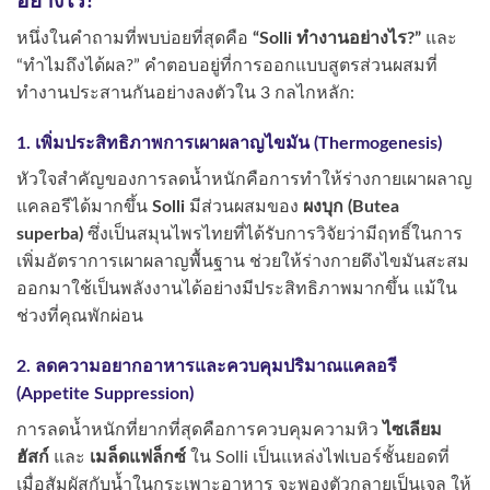
อย่างไร?
หนึ่งในคำถามที่พบบ่อยที่สุดคือ
“Solli ทำงานอย่างไร?”
และ
“ทำไมถึงได้ผล?” คำตอบอยู่ที่การออกแบบสูตรส่วนผสมที่
ทำงานประสานกันอย่างลงตัวใน 3 กลไกหลัก:
1. เพิ่มประสิทธิภาพการเผาผลาญไขมัน (Thermogenesis)
หัวใจสำคัญของการลดน้ำหนักคือการทำให้ร่างกายเผาผลาญ
แคลอรีได้มากขึ้น
Solli
มีส่วนผสมของ
ผงบุก (Butea
superba)
ซึ่งเป็นสมุนไพรไทยที่ได้รับการวิจัยว่ามีฤทธิ์ในการ
เพิ่มอัตราการเผาผลาญพื้นฐาน ช่วยให้ร่างกายดึงไขมันสะสม
ออกมาใช้เป็นพลังงานได้อย่างมีประสิทธิภาพมากขึ้น แม้ใน
ช่วงที่คุณพักผ่อน
2. ลดความอยากอาหารและควบคุมปริมาณแคลอรี
(Appetite Suppression)
การลดน้ำหนักที่ยากที่สุดคือการควบคุมความหิว
ไซเลียม
ฮัสก์
และ
เมล็ดแฟล็กซ์
ใน Solli เป็นแหล่งไฟเบอร์ชั้นยอดที่
เมื่อสัมผัสกับน้ำในกระเพาะอาหาร จะพองตัวกลายเป็นเจล ให้