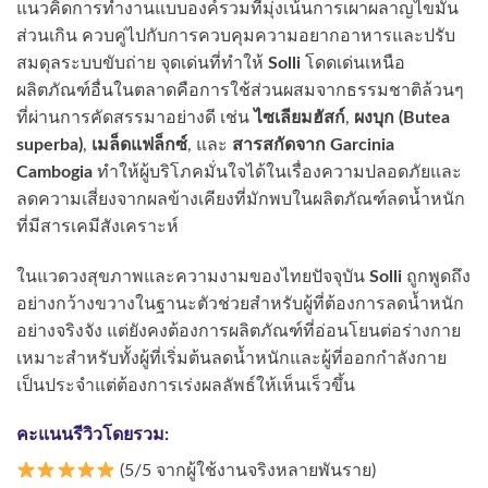
แนวคิดการทำงานแบบองค์รวมที่มุ่งเน้นการเผาผลาญไขมัน
ส่วนเกิน ควบคู่ไปกับการควบคุมความอยากอาหารและปรับ
สมดุลระบบขับถ่าย จุดเด่นที่ทำให้
Solli
โดดเด่นเหนือ
ผลิตภัณฑ์อื่นในตลาดคือการใช้ส่วนผสมจากธรรมชาติล้วนๆ
ที่ผ่านการคัดสรรมาอย่างดี เช่น
ไซเลียมฮัสก์
,
ผงบุก (Butea
superba)
,
เมล็ดแฟล็กซ์
, และ
สารสกัดจาก Garcinia
Cambogia
ทำให้ผู้บริโภคมั่นใจได้ในเรื่องความปลอดภัยและ
ลดความเสี่ยงจากผลข้างเคียงที่มักพบในผลิตภัณฑ์ลดน้ำหนัก
ที่มีสารเคมีสังเคราะห์
ในแวดวงสุขภาพและความงามของไทยปัจจุบัน
Solli
ถูกพูดถึง
อย่างกว้างขวางในฐานะตัวช่วยสำหรับผู้ที่ต้องการลดน้ำหนัก
อย่างจริงจัง แต่ยังคงต้องการผลิตภัณฑ์ที่อ่อนโยนต่อร่างกาย
เหมาะสำหรับทั้งผู้ที่เริ่มต้นลดน้ำหนักและผู้ที่ออกกำลังกาย
เป็นประจำแต่ต้องการเร่งผลลัพธ์ให้เห็นเร็วขึ้น
คะแนนรีวิวโดยรวม:
(5/5 จากผู้ใช้งานจริงหลายพันราย)