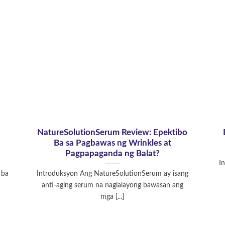
NatureSolutionSerum Review: Epektibo
Ba sa Pagbawas ng Wrinkles at
Pagpapaganda ng Balat?
I
 ba
Introduksyon Ang NatureSolutionSerum ay isang
anti-aging serum na naglalayong bawasan ang
mga [...]