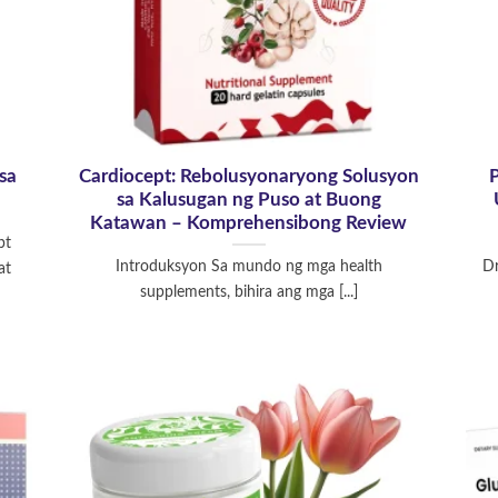
sa
Cardiocept: Rebolusyonaryong Solusyon
P
sa Kalusugan ng Puso at Buong
Katawan – Komprehensibong Review
pt
Introduksyon Sa mundo ng mga health
Dr
at
supplements, bihira ang mga [...]