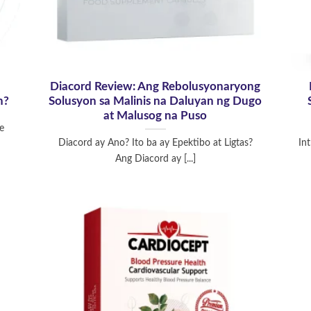
Diacord Review: Ang Rebolusyonaryong
n?
Solusyon sa Malinis na Daluyan ng Dugo
at Malusog na Puso
e
Diacord ay Ano? Ito ba ay Epektibo at Ligtas?
In
Ang Diacord ay [...]