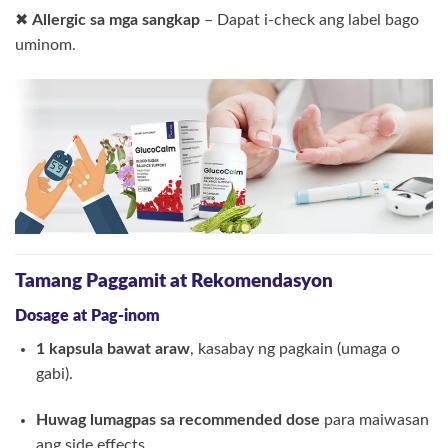
✖
Allergic sa mga sangkap
– Dapat i-check ang label bago
uminom.
Tamang Paggamit at Rekomendasyon
Dosage at Pag-inom
1 kapsula bawat araw
, kasabay ng pagkain (umaga o
gabi).
Huwag lumagpas sa recommended dose
para maiwasan
ang side effects.