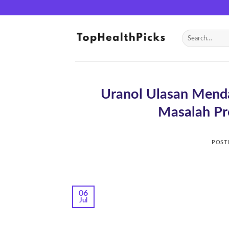
Skip
to
content
Uranol Ulasan Menda
Masalah Pr
POST
06
Jul