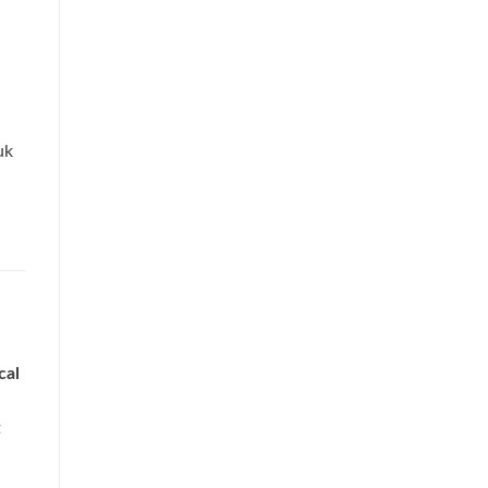
uk
cal
t