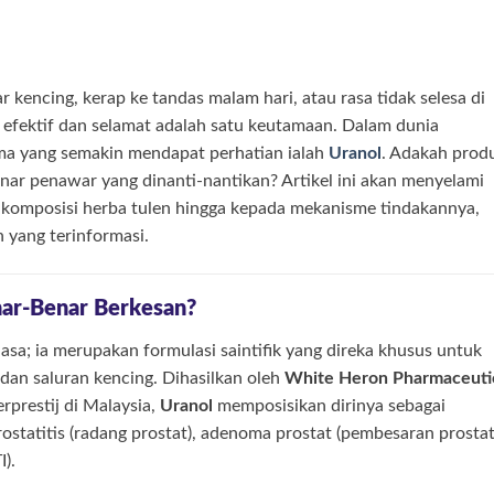
ar kencing, kerap ke tandas malam hari, atau rasa tidak selesa di
 efektif dan selamat adalah satu keutamaan. Dalam dunia
nama yang semakin mendapat perhatian ialah
Uranol
. Adakah prod
benar penawar yang dinanti-nantikan? Artikel ini akan menyelami
i komposisi herba tulen hingga kepada mekanisme tindakannya,
yang terinformasi.
nar-Benar Berkesan?
sa; ia merupakan formulasi saintifik yang direka khusus untuk
dan saluran kencing. Dihasilkan oleh
White Heron Pharmaceuti
erprestij di Malaysia,
Uranol
memposisikan dirinya sebagai
prostatitis (radang prostat), adenoma prostat (pembesaran prosta
I).