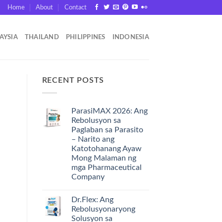
Home
About
Contact
AYSIA
THAILAND
PHILIPPINES
INDONESIA
RECENT POSTS
ParasiMAX 2026: Ang
Rebolusyon sa
Paglaban sa Parasito
– Narito ang
Katotohanang Ayaw
Mong Malaman ng
mga Pharmaceutical
Company
Dr.Flex: Ang
Rebolusyonaryong
Solusyon sa