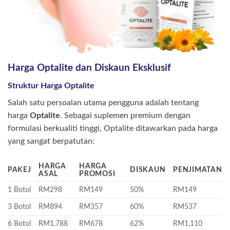
Harga Optalite dan Diskaun Eksklusif
Struktur Harga Optalite
Salah satu persoalan utama pengguna adalah tentang
harga
Optalite
. Sebagai suplemen premium dengan
formulasi berkualiti tinggi, Optalite ditawarkan pada harga
yang sangat berpatutan:
HARGA
HARGA
PAKEJ
DISKAUN
PENJIMATAN
ASAL
PROMOSI
1 Botol
RM298
RM149
50%
RM149
3 Botol
RM894
RM357
60%
RM537
6 Botol
RM1,788
RM678
62%
RM1,110