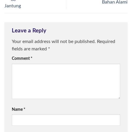
Bahan Alami
Jantung
Leave a Reply
Your email address will not be published.
Required
fields are marked
*
Comment
*
Name
*