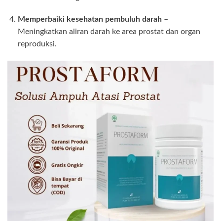
Memperbaiki kesehatan pembuluh darah
–
Meningkatkan aliran darah ke area prostat dan organ
reproduksi.