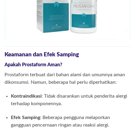
Keamanan dan Efek Samping
Apakah Prostaform Aman?
Prostaform terbuat dari bahan alami dan umumnya aman
dikonsumsi. Namun, beberapa hal perlu diperhatikan:
Kontraindikasi
: Tidak disarankan untuk penderita alergi
terhadap komponennya.
Efek Samping
: Beberapa pengguna melaporkan
gangguan pencernaan ringan atau reaksi alergi.