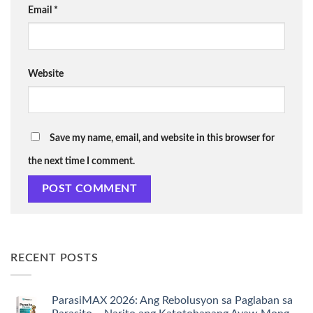
Email
*
Website
Save my name, email, and website in this browser for
the next time I comment.
RECENT POSTS
ParasiMAX 2026: Ang Rebolusyon sa Paglaban sa