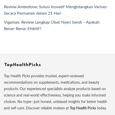
Review Ambedone: Solusi Inovatif Menghilangkan Varises
Secara Permanen dalam 21 Hari
Vigamax: Review Lengkap Obat Nyeri Sendi – Apakah
Benar-Benar Efektif?
Top Health Picks provides trusted, expert-reviewed
recommendations on supplements, medications, and beauty
products. Our experienced specialists analyze products based on
science and real-world effectiveness, helping you make informed
choices. No hype—just honest, unbiased insights for better health
and self-care. Discover reliable reviews at
Top Health Picks
today.