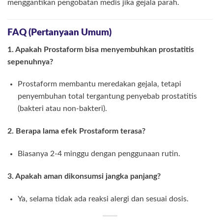
menggantikan pengobatan medis jika gejala parah.
FAQ (Pertanyaan Umum)
1. Apakah Prostaform bisa menyembuhkan prostatitis
sepenuhnya?
Prostaform membantu meredakan gejala, tetapi
penyembuhan total tergantung penyebab prostatitis
(bakteri atau non-bakteri).
2. Berapa lama efek Prostaform terasa?
Biasanya 2-4 minggu dengan penggunaan rutin.
3. Apakah aman dikonsumsi jangka panjang?
Ya, selama tidak ada reaksi alergi dan sesuai dosis.