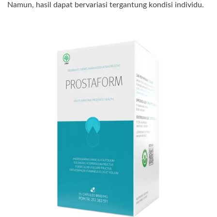
Namun, hasil dapat bervariasi tergantung kondisi individu.