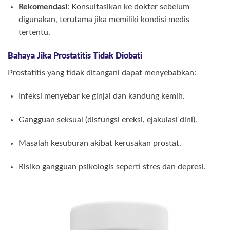
Rekomendasi
: Konsultasikan ke dokter sebelum
digunakan, terutama jika memiliki kondisi medis
tertentu.
Bahaya Jika Prostatitis Tidak Diobati
Prostatitis yang tidak ditangani dapat menyebabkan:
Infeksi menyebar ke ginjal dan kandung kemih.
Gangguan seksual (disfungsi ereksi, ejakulasi dini).
Masalah kesuburan akibat kerusakan prostat.
Risiko gangguan psikologis seperti stres dan depresi.