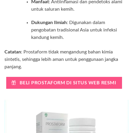
Manfaat
: Antiinflamasi dan pendetoks alami
untuk saluran kemih.
Dukungan Ilmiah
: Digunakan dalam
pengobatan tradisional Asia untuk infeksi
kandung kemih.
Catatan
: Prostaform tidak mengandung bahan kimia
sintetis, sehingga lebih aman untuk penggunaan jangka
panjang.
BELI PROSTAFORM DI SITUS WEB RESMI