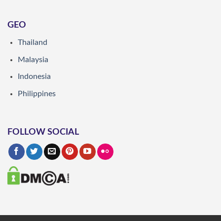
GEO
Thailand
Malaysia
Indonesia
Philippines
FOLLOW SOCIAL