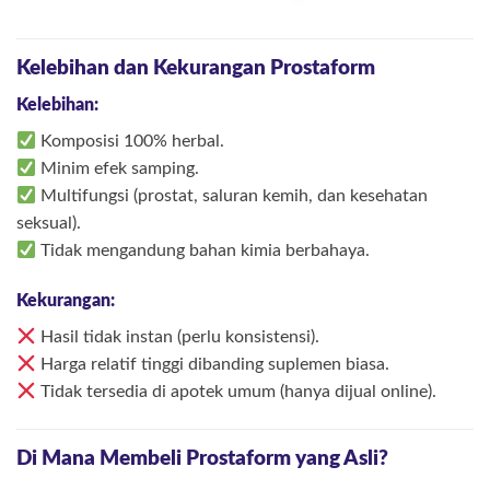
Kelebihan dan Kekurangan Prostaform
Kelebihan:
Komposisi 100% herbal.
Minim efek samping.
Multifungsi (prostat, saluran kemih, dan kesehatan
seksual).
Tidak mengandung bahan kimia berbahaya.
Kekurangan:
Hasil tidak instan (perlu konsistensi).
Harga relatif tinggi dibanding suplemen biasa.
Tidak tersedia di apotek umum (hanya dijual online).
Di Mana Membeli Prostaform yang Asli?