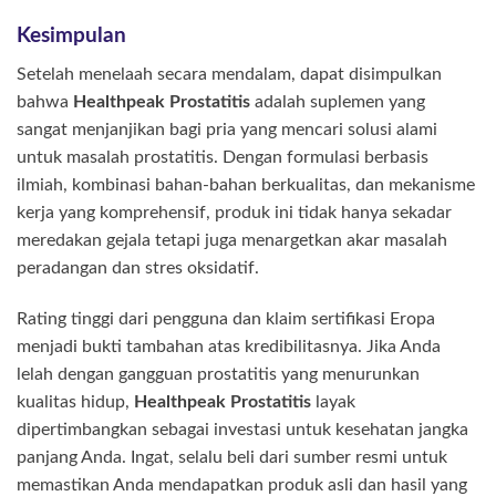
Kesimpulan
Setelah menelaah secara mendalam, dapat disimpulkan
bahwa
Healthpeak Prostatitis
adalah suplemen yang
sangat menjanjikan bagi pria yang mencari solusi alami
untuk masalah prostatitis. Dengan formulasi berbasis
ilmiah, kombinasi bahan-bahan berkualitas, dan mekanisme
kerja yang komprehensif, produk ini tidak hanya sekadar
meredakan gejala tetapi juga menargetkan akar masalah
peradangan dan stres oksidatif.
Rating tinggi dari pengguna dan klaim sertifikasi Eropa
menjadi bukti tambahan atas kredibilitasnya. Jika Anda
lelah dengan gangguan prostatitis yang menurunkan
kualitas hidup,
Healthpeak Prostatitis
layak
dipertimbangkan sebagai investasi untuk kesehatan jangka
panjang Anda. Ingat, selalu beli dari sumber resmi untuk
memastikan Anda mendapatkan produk asli dan hasil yang