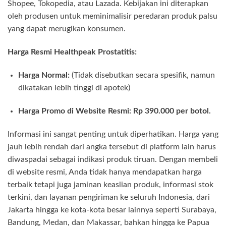
Shopee, Tokopedia, atau Lazada. Kebijakan ini diterapkan
oleh produsen untuk meminimalisir peredaran produk palsu
yang dapat merugikan konsumen.
Harga Resmi Healthpeak Prostatitis:
Harga Normal:
(Tidak disebutkan secara spesifik, namun
dikatakan lebih tinggi di apotek)
Harga Promo di Website Resmi:
Rp 390.000 per botol.
Informasi ini sangat penting untuk diperhatikan. Harga yang
jauh lebih rendah dari angka tersebut di platform lain harus
diwaspadai sebagai indikasi produk tiruan. Dengan membeli
di website resmi, Anda tidak hanya mendapatkan harga
terbaik tetapi juga jaminan keaslian produk, informasi stok
terkini, dan layanan pengiriman ke seluruh Indonesia, dari
Jakarta hingga ke kota-kota besar lainnya seperti Surabaya,
Bandung, Medan, dan Makassar, bahkan hingga ke Papua