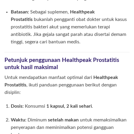
Batasan:
Sebagai suplemen,
Healthpeak
Prostatitis
bukanlah pengganti obat dokter untuk kasus
prostatitis bakteri akut yang memerlukan terapi
antibiotik. Jika gejala sangat parah atau disertai demam
tinggi, segera cari bantuan medis.
Petunjuk penggunaan Healthpeak Prostatitis
untuk hasil maksimal
Untuk mendapatkan manfaat optimal dari
Healthpeak
Prostatitis
, ikuti panduan penggunaan berikut dengan
disiplin:
Dosis:
Konsumsi
1 kapsul, 2 kali sehari
.
Waktu:
Diminum
setelah makan
untuk memaksimalkan
penyerapan dan meminimalkan potensi gangguan