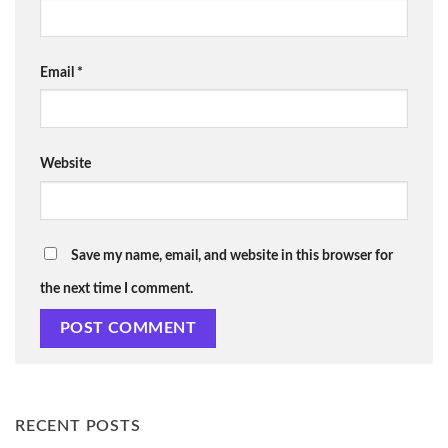
Email
*
Website
Save my name, email, and website in this browser for
the next time I comment.
RECENT POSTS